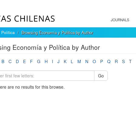
JOURNALS
Política
Browsing Economía y Política by Author
ing Economía y Política by Author
B
C
D
E
F
G
H
I
J
K
L
M
N
O
P
Q
R
S
T
Go
here are no results for this browse.