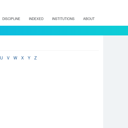
DISCIPLINE
INDEXED
INSTITUTIONS
ABOUT
U
V
W
X
Y
Z