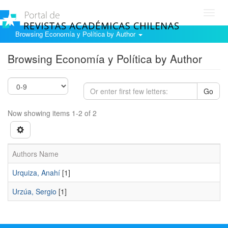
Toggl
navig
Browsing Economía y Política by Author
Browsing Economía y Política by Author
Go
Now showing items 1-2 of 2
Authors Name
Urquiza, Anahí
[1]
Urzúa, Sergio
[1]