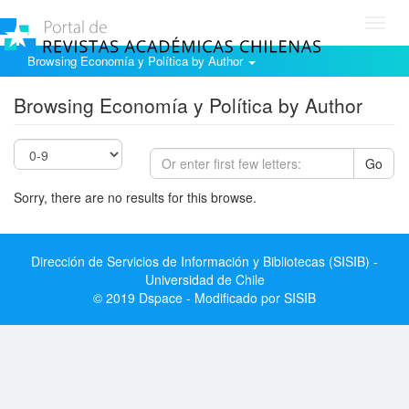
Toggl
navig
Browsing Economía y Política by Author
Browsing Economía y Política by Author
Go
Sorry, there are no results for this browse.
Dirección de Servicios de Información y Bibliotecas (SISIB) -
Universidad de Chile
© 2019 Dspace - Modificado por SISIB