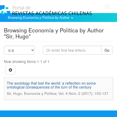
Toggl
navig
Browsing Economía y Política by Author
Browsing Economía y Política by Author
"Sir, Hugo"
Go
Now showing items 1-1 of 1
The sociology that lost the world: a reflection on some
ontological consequences of the turn of the century
.
Sir, Hugo
Economía y Política; Vol. 4 Núm. 2 (2017); 103-137