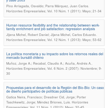
y base 2003
.
Pino Arriagada, Osvaldo; Parra Márquez, Juan Carlos
Horizontes Empresariales; Vol. 10 Núm. 1 (2011): Mayo; 21-34
Human resource flexibility and the relationship between work-
family enrichment and job satisfaction: regression analysis
.
Jijena Michel, Robert Daniel; Jijena Michel, Carlos Eduardo
Horizontes Empresariales; Vol. 12 Núm. 1 (2013): Mayo; 53-62
La política monetaria y su impacto sobre los retornos reales del
mercado bursátil chileno
.
Muñoz, Jorge A.; Recabal, Claudio A.; Acuña, Andrés A.
Horizontes Empresariales; Vol. 6 Núm. 2 (2007): Noviembre; 9-
30
Propuestas para el desarrollo de la Región del Bío-Bío: Un caso
de diseño participativo de políticas públicas
Gatica Neira, Francisco; Dresdner Cid, Jorge; Porter
.
Taschkewitz, Jorge; Méndez Briones, Luis
Horizontes
Empresariales; Vol. 11 Núm. 1 (2012): Mayo; 32-45