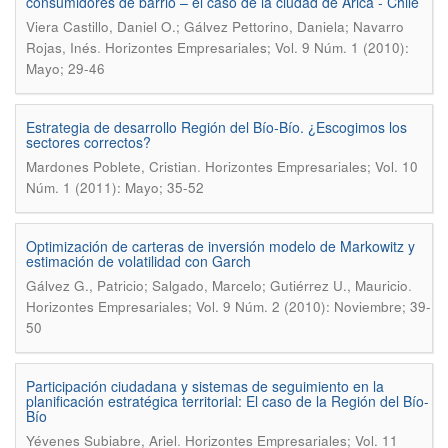
consumidores de barrio – el caso de la ciudad de Arica - Chile
Viera Castillo, Daniel O.; Gálvez Pettorino, Daniela; Navarro
.
Rojas, Inés
Horizontes Empresariales; Vol. 9 Núm. 1 (2010):
Mayo; 29-46
Estrategia de desarrollo Región del Bío-Bío. ¿Escogimos los
sectores correctos?
.
Mardones Poblete, Cristian
Horizontes Empresariales; Vol. 10
Núm. 1 (2011): Mayo; 35-52
Optimización de carteras de inversión modelo de Markowitz y
estimación de volatilidad con Garch
.
Gálvez G., Patricio; Salgado, Marcelo; Gutiérrez U., Mauricio
Horizontes Empresariales; Vol. 9 Núm. 2 (2010): Noviembre; 39-
50
Participación ciudadana y sistemas de seguimiento en la
planificación estratégica territorial: El caso de la Región del Bío-
Bío
.
Yévenes Subiabre, Ariel
Horizontes Empresariales; Vol. 11