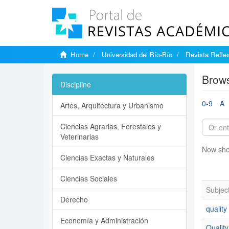
Home
Universidad del Bío-Bío
Revista Reflex
Brows
Discipline
0-9
A
Artes, Arquitectura y Urbanismo
Ciencias Agrarias, Forestales y
Veterinarias
Now sho
Ciencias Exactas y Naturales
Ciencias Sociales
Subjec
Derecho
quality
Economía y Administración
Quality