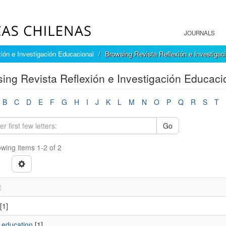
JOURNALS
ión e Investigación Educacional
Browsing Revista Reflexión e Investigac
ing Revista Reflexión e Investigación Educaci
B
C
D
E
F
G
H
I
J
K
L
M
N
O
P
Q
R
S
T
Go
wing items 1-2 of 2
t
[1]
 education
[1]