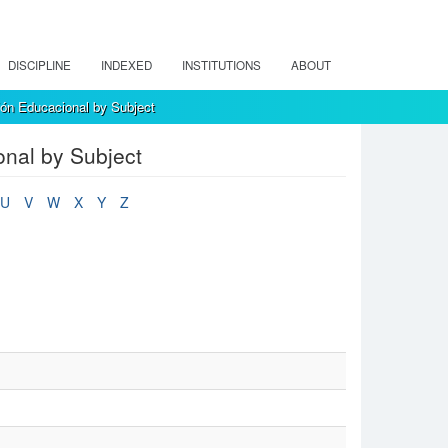
DISCIPLINE
INDEXED
INSTITUTIONS
ABOUT
ión Educacional by Subject
onal by Subject
U
V
W
X
Y
Z