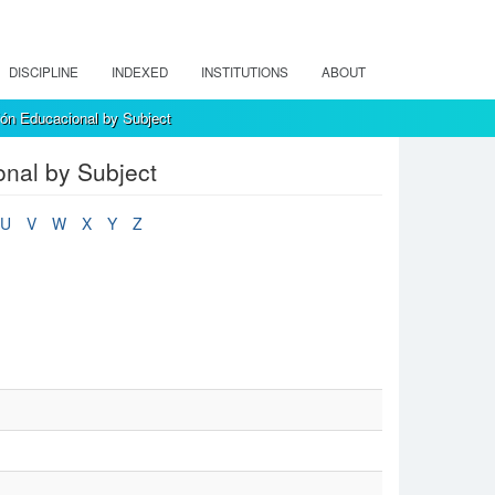
DISCIPLINE
INDEXED
INSTITUTIONS
ABOUT
ión Educacional by Subject
onal by Subject
U
V
W
X
Y
Z