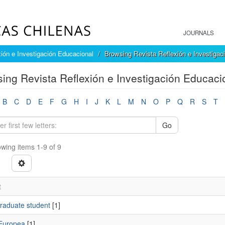
JOURNALS
ión e Investigación Educacional
Browsing Revista Reflexión e Investigac
ing Revista Reflexión e Investigación Educaci
B
C
D
E
F
G
H
I
J
K
L
M
N
O
P
Q
R
S
T
Go
wing items 1-9 of 9
t
raduate student
[1]
Europea
[1]