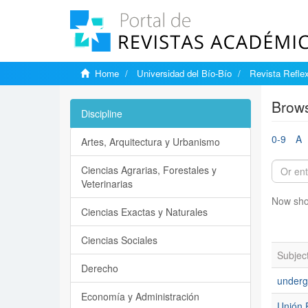
Home
Universidad del Bío-Bío
Revista Reflex
Brows
Discipline
0-9
A
Artes, Arquitectura y Urbanismo
Ciencias Agrarias, Forestales y
Veterinarias
Now sho
Ciencias Exactas y Naturales
Ciencias Sociales
Subjec
Derecho
underg
Economía y Administración
Unión 