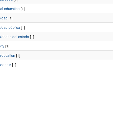
al education
[1]
sidad
[1]
sidad pública
[1]
sidades del estado
[1]
ity
[1]
education
[1]
schools
[1]