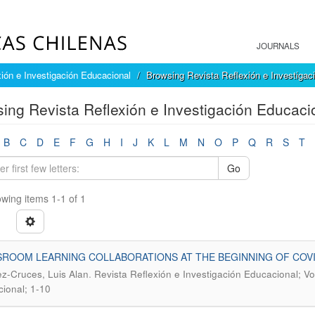
JOURNALS
ión e Investigación Educacional
Browsing Revista Reflexión e Investigac
ing Revista Reflexión e Investigación Educacio
B
C
D
E
F
G
H
I
J
K
L
M
N
O
P
Q
R
S
T
Go
wing items 1-1 of 1
ROOM LEARNING COLLABORATIONS AT THE BEGINNING OF COVI
.
z-Cruces, Luis Alan
Revista Reflexión e Investigación Educacional; Vo
ional; 1-10