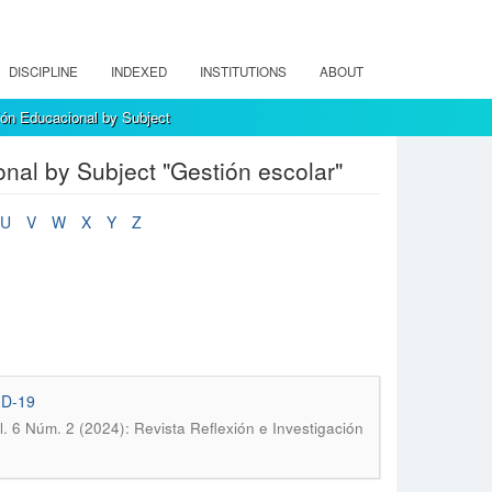
DISCIPLINE
INDEXED
INSTITUTIONS
ABOUT
ión Educacional by Subject
nal by Subject "Gestión escolar"
U
V
W
X
Y
Z
D-19
l. 6 Núm. 2 (2024): Revista Reflexión e Investigación