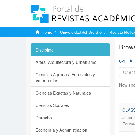
Home
Universidad del Bío-Bío
Revista Reflex
Brows
Discipline
0-9
A
Artes, Arquitectura y Urbanismo
Ciencias Agrarias, Forestales y
Veterinarias
Now sho
Ciencias Exactas y Naturales
Ciencias Sociales
CLASS
Derecho
Jiméne
Educac
Economía y Administración