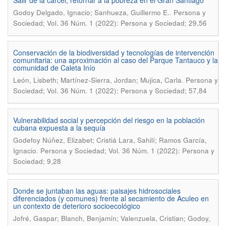
Salir de la cárcel, retornar a la pobreza en el Gran Santiago
.
Godoy Delgado, Ignacio; Sanhueza, Guillermo E.
Persona y
Sociedad; Vol. 36 Núm. 1 (2022): Persona y Sociedad; 29,56
Conservación de la biodiversidad y tecnologías de intervención
comunitaria: una aproximación al caso del Parque Tantauco y la
comunidad de Caleta Inío
.
León, Lisbeth; Martínez-Sierra, Jordan; Mujica, Carla
Persona y
Sociedad; Vol. 36 Núm. 1 (2022): Persona y Sociedad; 57,84
Vulnerabilidad social y percepción del riesgo en la población
cubana expuesta a la sequía
Godefoy Núñez, Elizabet; Cristiá Lara, Sahilí; Ramos García,
.
Ignacio
Persona y Sociedad; Vol. 36 Núm. 1 (2022): Persona y
Sociedad; 9,28
Donde se juntaban las aguas: paisajes hidrosociales
diferenciados (y comunes) frente al secamiento de Aculeo en
un contexto de deterioro socioecológico
Jofré, Gaspar; Blanch, Benjamín; Valenzuela, Cristian; Godoy,