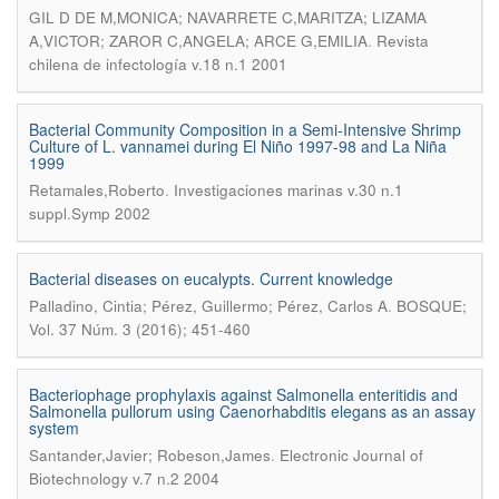
GIL D DE M,MONICA; NAVARRETE C,MARITZA; LIZAMA
.
A,VICTOR; ZAROR C,ANGELA; ARCE G,EMILIA
Revista
chilena de infectología v.18 n.1 2001
Bacterial Community Composition in a Semi-Intensive Shrimp
Culture of L. vannamei during El Niño 1997-98 and La Niña
1999
.
Retamales,Roberto
Investigaciones marinas v.30 n.1
suppl.Symp 2002
Bacterial diseases on eucalypts. Current knowledge
.
Palladino, Cintia; Pérez, Guillermo; Pérez, Carlos A
BOSQUE;
Vol. 37 Núm. 3 (2016); 451-460
Bacteriophage prophylaxis against Salmonella enteritidis and
Salmonella pullorum using Caenorhabditis elegans as an assay
system
.
Santander,Javier; Robeson,James
Electronic Journal of
Biotechnology v.7 n.2 2004