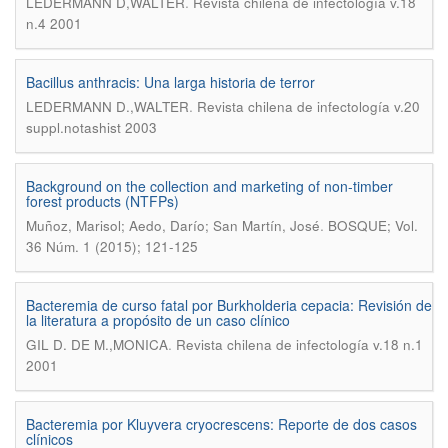
.
LEDERMANN D,WALTER
Revista chilena de infectología v.18
n.4 2001
Bacillus anthracis: Una larga historia de terror
.
LEDERMANN D.,WALTER
Revista chilena de infectología v.20
suppl.notashist 2003
Background on the collection and marketing of non-timber
forest products (NTFPs)
.
Muñoz, Marisol; Aedo, Darío; San Martín, José
BOSQUE; Vol.
36 Núm. 1 (2015); 121-125
Bacteremia de curso fatal por Burkholderia cepacia: Revisión de
la literatura a propósito de un caso clínico
.
GIL D. DE M.,MONICA
Revista chilena de infectología v.18 n.1
2001
Bacteremia por Kluyvera cryocrescens: Reporte de dos casos
clínicos