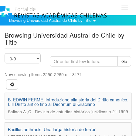
Toggl
navig
Browsing Universidad Austral de Chile by Title
Browsing Universidad Austral de Chile by
Title
Go
Now showing items 2250-2269 of 13171
B. EDWIN FERME, Introduzione alla storia del Diritto canonico.
I. Il Diritto antico fino al Decretum di Graciano
.
Salinas A.,C.
Revista de estudios histórico-jurídicos n.21 1999
Bacillus anthracis: Una larga historia de terror