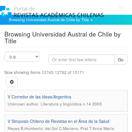
Toggl
navig
Browsing Universidad Austral de Chile by Title
Browsing Universidad Austral de Chile by
Title
Go
Now showing items 12743-12762 of 13171
V Corredor de las Ideas/Argentina
.
Unknown author
Literatura y lingüística n.14 2003
V Simposio Chileno de Revistas en el Área de la Salud
.
Reyes B,Humberto; del Sol C,Mariano; Prat T,Anna María