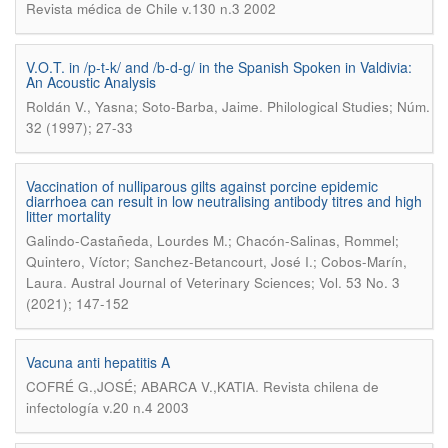
Revista médica de Chile v.130 n.3 2002
V.O.T. in /p-t-k/ and /b-d-g/ in the Spanish Spoken in Valdivia:
An Acoustic Analysis
.
Roldán V., Yasna; Soto-Barba, Jaime
Philological Studies; Núm.
32 (1997); 27-33
Vaccination of nulliparous gilts against porcine epidemic
diarrhoea can result in low neutralising antibody titres and high
litter mortality
Galindo-Castañeda, Lourdes M.; Chacón-Salinas, Rommel;
Quintero, Víctor; Sanchez-Betancourt, José I.; Cobos-Marín,
.
Laura
Austral Journal of Veterinary Sciences; Vol. 53 No. 3
(2021); 147-152
Vacuna anti hepatitis A
.
COFRÉ G.,JOSÉ; ABARCA V.,KATIA
Revista chilena de
infectología v.20 n.4 2003