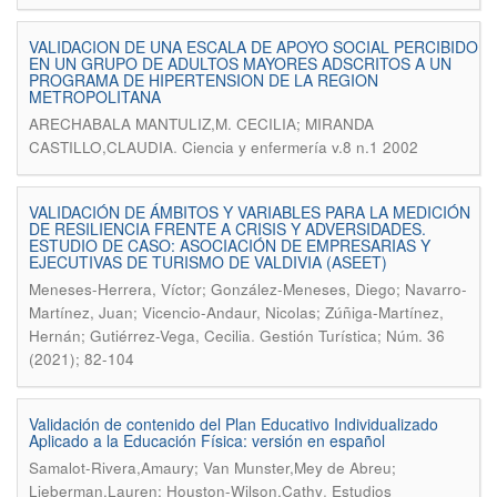
VALIDACION DE UNA ESCALA DE APOYO SOCIAL PERCIBIDO
EN UN GRUPO DE ADULTOS MAYORES ADSCRITOS A UN
PROGRAMA DE HIPERTENSION DE LA REGION
METROPOLITANA
ARECHABALA MANTULIZ,M. CECILIA; MIRANDA
.
CASTILLO,CLAUDIA
Ciencia y enfermería v.8 n.1 2002
VALIDACIÓN DE ÁMBITOS Y VARIABLES PARA LA MEDICIÓN
DE RESILIENCIA FRENTE A CRISIS Y ADVERSIDADES.
ESTUDIO DE CASO: ASOCIACIÓN DE EMPRESARIAS Y
EJECUTIVAS DE TURISMO DE VALDIVIA (ASEET)
Meneses-Herrera, Víctor; González-Meneses, Diego; Navarro-
Martínez, Juan; Vicencio-Andaur, Nicolas; Zúñiga-Martínez,
.
Hernán; Gutiérrez-Vega, Cecilia
Gestión Turística; Núm. 36
(2021); 82-104
Validación de contenido del Plan Educativo Individualizado
Aplicado a la Educación Física: versión en español
Samalot-Rivera,Amaury; Van Munster,Mey de Abreu;
.
Lieberman,Lauren; Houston-Wilson,Cathy
Estudios