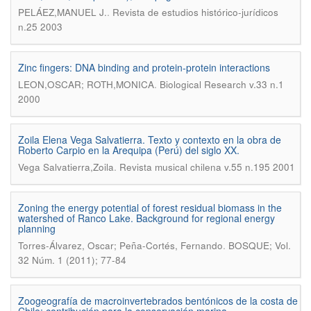
.
PELÁEZ,MANUEL J.
Revista de estudios histórico-jurídicos
n.25 2003
Zinc fingers: DNA binding and protein-protein interactions
.
LEON,OSCAR; ROTH,MONICA
Biological Research v.33 n.1
2000
Zoila Elena Vega Salvatierra. Texto y contexto en la obra de
Roberto Carpio en la Arequipa (Perú) del siglo XX.
.
Vega Salvatierra,Zoila
Revista musical chilena v.55 n.195 2001
Zoning the energy potential of forest residual biomass in the
watershed of Ranco Lake. Background for regional energy
planning
.
Torres-Álvarez, Oscar; Peña-Cortés, Fernando
BOSQUE; Vol.
32 Núm. 1 (2011); 77-84
Zoogeografía de macroinvertebrados bentónicos de la costa de