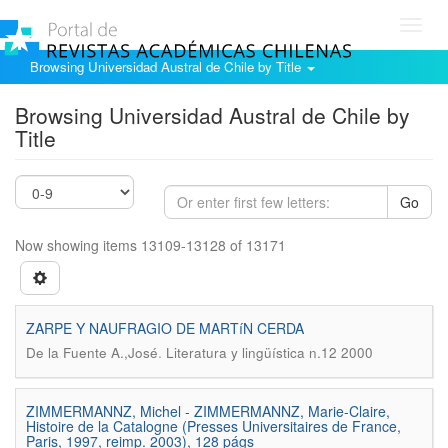
Toggl
navig
Browsing Universidad Austral de Chile by Title
Browsing Universidad Austral de Chile by
Title
Go
Now showing items 13109-13128 of 13171
ZARPE Y NAUFRAGIO DE MARTíN CERDA
.
De la Fuente A.,José
Literatura y lingüística n.12 2000
ZIMMERMANNZ, Michel - ZIMMERMANNZ, Marie-Claire,
Histoire de la Catalogne (Presses Universitaires de France,
Paris, 1997, reimp. 2003), 128 págs