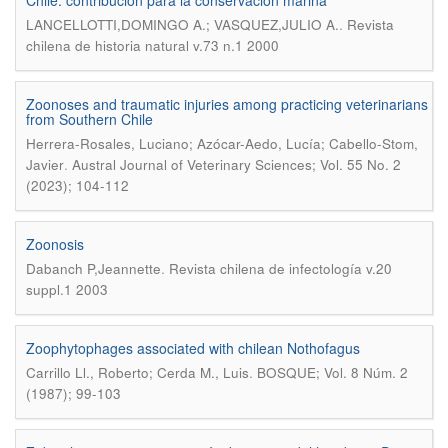
Chile: contribución para la conservación marina
.
LANCELLOTTI,DOMINGO A.; VASQUEZ,JULIO A.
Revista
chilena de historia natural v.73 n.1 2000
Zoonoses and traumatic injuries among practicing veterinarians
from Southern Chile
Herrera-Rosales, Luciano; Azócar-Aedo, Lucía; Cabello-Stom,
.
Javier
Austral Journal of Veterinary Sciences; Vol. 55 No. 2
(2023); 104-112
Zoonosis
.
Dabanch P,Jeannette
Revista chilena de infectología v.20
suppl.1 2003
Zoophytophages associated with chilean Nothofagus
.
Carrillo Ll., Roberto; Cerda M., Luis
BOSQUE; Vol. 8 Núm. 2
(1987); 99-103