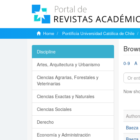
Home
Pontificia Universidad Católica de Chile
Brows
Discipline
0-9
A
Artes, Arquitectura y Urbanismo
Ciencias Agrarias, Forestales y
Veterinarias
Now sho
Ciencias Exactas y Naturales
Ciencias Sociales
Author
Derecho
Baeza 
Economía y Administración
Baeza 