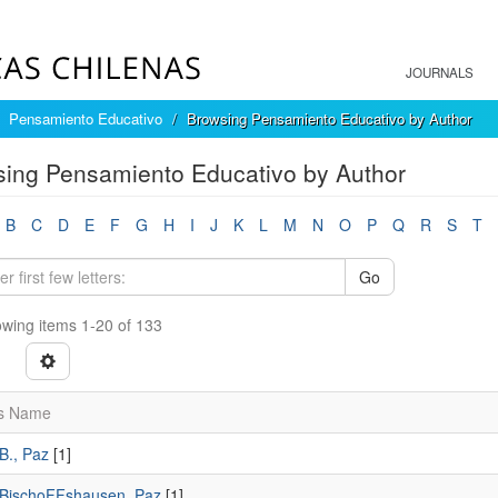
JOURNALS
Pensamiento Educativo
Browsing Pensamiento Educativo by Author
ing Pensamiento Educativo by Author
B
C
D
E
F
G
H
I
J
K
L
M
N
O
P
Q
R
S
T
Go
wing items 1-20 of 133
s Name
B., Paz
[1]
BischoFFshausen, Paz
[1]