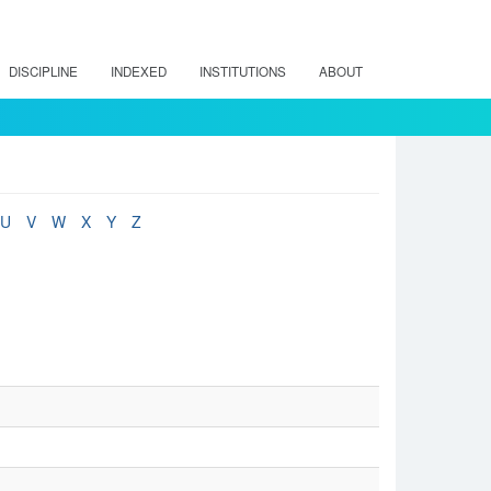
DISCIPLINE
INDEXED
INSTITUTIONS
ABOUT
U
V
W
X
Y
Z