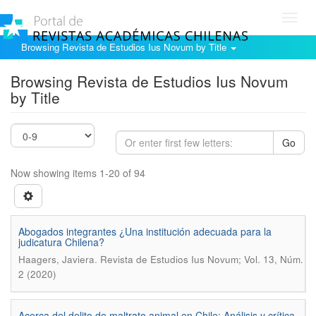
Toggl
navig
Browsing Revista de Estudios Ius Novum by Title
Browsing Revista de Estudios Ius Novum
by Title
Go
Now showing items 1-20 of 94
Abogados integrantes ¿Una institución adecuada para la
judicatura Chilena?
.
Haagers, Javiera
Revista de Estudios Ius Novum; Vol. 13, Núm.
2 (2020)
Acerca del delito de maltrato animal en Chile: Análisis y crítica