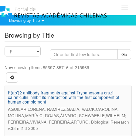
Toggl
navig
Browsing by Title
Browsing by Title
Go
Now showing items 85697-85716 of 215969
F(ab')2 antibody fragments against Trypanosoma cruzi
calreticulin inhibit its interaction with the first component of
human complement
AGUILAR,LORENA; RAMÍREZ,GALIA; VALCK,CAROLINA;
MOLINA,MARÍA C; ROJAS,ÁLVARO; SCHWAEBLE,WILHELM;
.
FERREIRA,VIVIANA; FERREIRA,ARTURO
Biological Research
v.38 n.2-3 2005