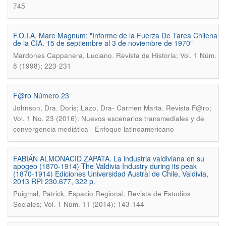
745
F.O.I.A. Mare Magnum: "Informe de la Fuerza De Tarea Chilena
de la CIA. 15 de septiembre al 3 de noviembre de 1970"
.
Mardones Cappanera, Luciano
Revista de Historia; Vol. 1 Núm.
8 (1998); 223-231
F@ro Número 23
.
Johnson, Dra. Doris; Lazo, Dra- Carmen Marta
Revista F@ro;
Vol. 1 No. 23 (2016): Nuevos escenarios transmediales y de
convergencia mediática - Enfoque latinoamericano
FABIÁN ALMONACID ZAPATA. La industria valdiviana en su
apogeo (1870-1914) The Valdivia Industry during its peak
(1870-1914) Ediciones Universidad Austral de Chile, Valdivia,
2013 RPI 230.677, 322 p.
.
Puigmal, Patrick
Espacio Regional. Revista de Estudios
Sociales; Vol. 1 Núm. 11 (2014); 143-144