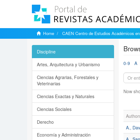
Home
CAEN Centro de Estudios Académicos en 
Brows
Discipline
0-9
A
Artes, Arquitectura y Urbanismo
Ciencias Agrarias, Forestales y
Veterinarias
Now sho
Ciencias Exactas y Naturales
Ciencias Sociales
Author
Derecho
A., Da
Economía y Administración
A., Sa