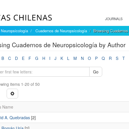
JOURNALS
Neuropsicología
Cuadernos de Neuropsicología
Browsing Cuadernos 
ing Cuadernos de Neuropsicología by Author
B
C
D
E
F
G
H
I
J
K
L
M
N
O
P
Q
R
S
T
Go
wing items 1-20 of 50
s Name
vid A. Quebradas
[2]
n Román Uría
[1]