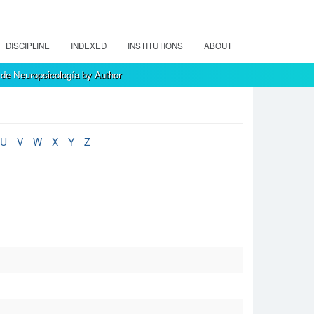
DISCIPLINE
INDEXED
INSTITUTIONS
ABOUT
de Neuropsicología by Author
U
V
W
X
Y
Z