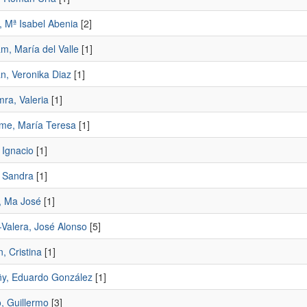
, Mª Isabel Abenia
[2]
m, María del Valle
[1]
n, Veronika Diaz
[1]
ra, Valeria
[1]
me, María Teresa
[1]
 Ignacio
[1]
 Sandra
[1]
r, Ma José
[1]
-Valera, José Alonso
[5]
n, Cristina
[1]
y, Eduardo González
[1]
, Guillermo
[3]