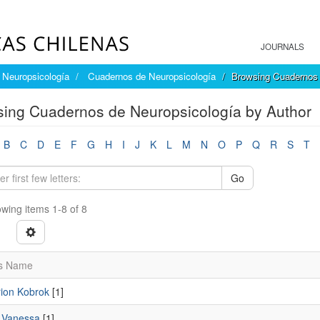
JOURNALS
Neuropsicología
Cuadernos de Neuropsicología
Browsing Cuadernos 
ing Cuadernos de Neuropsicología by Author
B
C
D
E
F
G
H
I
J
K
L
M
N
O
P
Q
R
S
T
Go
wing items 1-8 of 8
s Name
rion Kobrok
[1]
, Vanessa
[1]