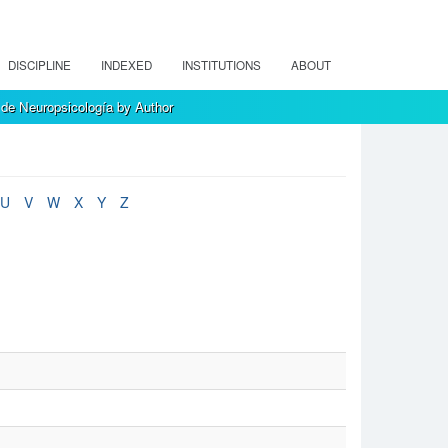
DISCIPLINE
INDEXED
INSTITUTIONS
ABOUT
de Neuropsicología by Author
U
V
W
X
Y
Z