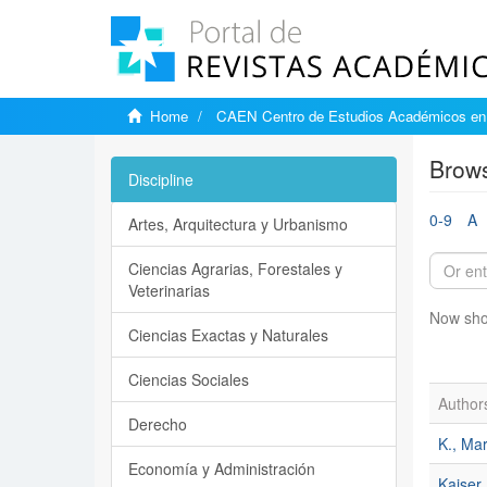
Home
CAEN Centro de Estudios Académicos en 
Brows
Discipline
0-9
A
Artes, Arquitectura y Urbanismo
Ciencias Agrarias, Forestales y
Veterinarias
Now sho
Ciencias Exactas y Naturales
Ciencias Sociales
Author
Derecho
K., Ma
Economía y Administración
Kaiser