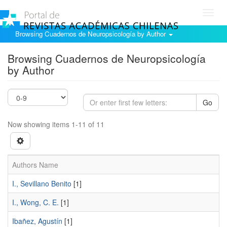
Toggl
navig
Browsing Cuadernos de Neuropsicología by Author
Browsing Cuadernos de Neuropsicología
by Author
Go
Now showing items 1-11 of 11
Authors Name
I., Sevillano Benito
[1]
I., Wong, C. E.
[1]
Ibañez, Agustín
[1]