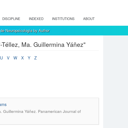
DISCIPLINE
INDEXED
INSTITUTIONS
ABOUT
de Neuropsicología by Author
Téllez, Ma. Guillermina Yáñez"
U
V
W
X
Y
Z
iams
.
a. Guillermina Yáñez
Panamerican Journal of