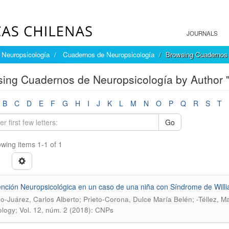
JOURNALS
Neuropsicología
Cuadernos de Neuropsicología
Browsing Cuadernos 
ing Cuadernos de Neuropsicología by Author "-
B
C
D
E
F
G
H
I
J
K
L
M
N
O
P
Q
R
S
T
Go
wing items 1-1 of 1
ención Neuropsicológica en un caso de una niña con Síndrome de Will
o-Juárez, Carlos Alberto; Prieto-Corona, Dulce María Belén; -Téllez, M
logy; Vol. 12, núm. 2 (2018): CNPs