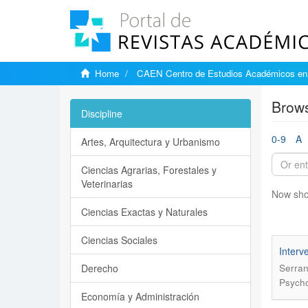
Home
CAEN Centro de Estudios Académicos en 
Brows
Discipline
0-9
A
Artes, Arquitectura y Urbanismo
Ciencias Agrarias, Forestales y
Veterinarias
Now sho
Ciencias Exactas y Naturales
Ciencias Sociales
Interv
Derecho
Serran
Psycho
Economía y Administración