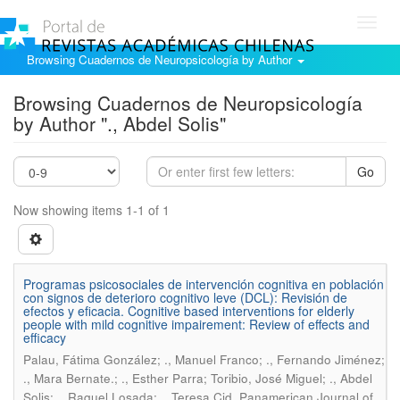
Toggl
navig
Browsing Cuadernos de Neuropsicología by Author
Browsing Cuadernos de Neuropsicología
by Author "., Abdel Solis"
Go
Now showing items 1-1 of 1
Programas psicosociales de intervención cognitiva en población
con signos de deterioro cognitivo leve (DCL): Revisión de
efectos y eficacia. Cognitive based interventions for elderly
people with mild cognitive impairement: Review of effects and
efficacy
Palau, Fátima González; ., Manuel Franco; ., Fernando Jiménez;
., Mara Bernate.; ., Esther Parra; Toribio, José Miguel; ., Abdel
.
Solis; ., Raquel Losada; ., Teresa Cid
Panamerican Journal of