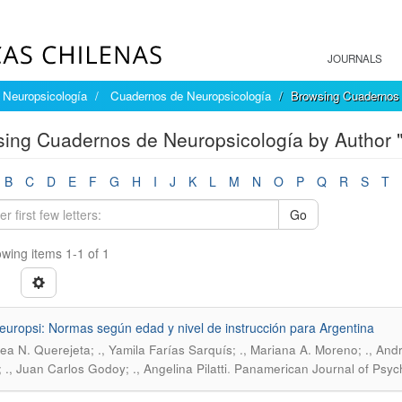
JOURNALS
Neuropsicología
Cuadernos de Neuropsicología
Browsing Cuadernos 
ing Cuadernos de Neuropsicología by Author ".
B
C
D
E
F
G
H
I
J
K
L
M
N
O
P
Q
R
S
T
Go
wing items 1-1 of 1
europsi: Normas según edad y nivel de instrucción para Argentina
rea N. Querejeta; ., Yamila Farías Sarquís; ., Mariana A. Moreno; ., Andre
.
 ., Juan Carlos Godoy; ., Angelina Pilatti
Panamerican Journal of Psych