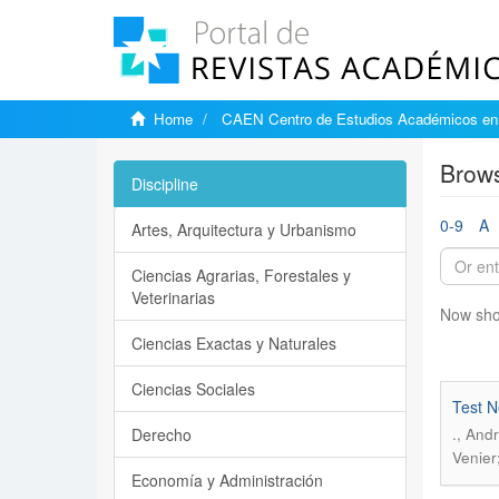
Home
CAEN Centro de Estudios Académicos en 
Brows
Discipline
0-9
A
Artes, Arquitectura y Urbanismo
Ciencias Agrarias, Forestales y
Veterinarias
Now sho
Ciencias Exactas y Naturales
Ciencias Sociales
Test N
Derecho
., And
Venier;
Economía y Administración