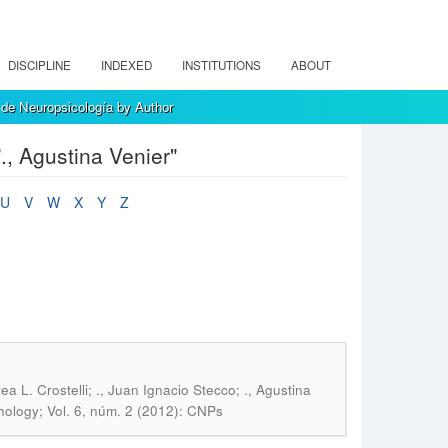
DISCIPLINE
INDEXED
INSTITUTIONS
ABOUT
de Neuropsicología by Author
, Agustina Venier"
U
V
W
X
Y
Z
a L. Crostelli; ., Juan Ignacio Stecco; ., Agustina
ology; Vol. 6, núm. 2 (2012): CNPs