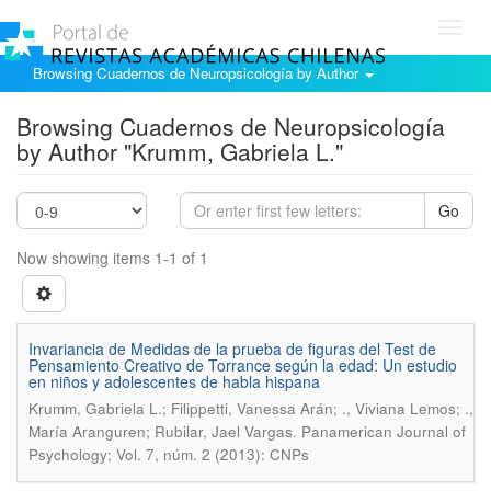
Toggl
navig
Browsing Cuadernos de Neuropsicología by Author
Browsing Cuadernos de Neuropsicología
by Author "Krumm, Gabriela L."
Go
Now showing items 1-1 of 1
Invariancia de Medidas de la prueba de figuras del Test de
Pensamiento Creativo de Torrance según la edad: Un estudio
en niños y adolescentes de habla hispana
Krumm, Gabriela L.; Filippetti, Vanessa Arán; ., Viviana Lemos; .,
.
María Aranguren; Rubilar, Jael Vargas
Panamerican Journal of
Psychology; Vol. 7, núm. 2 (2013): CNPs