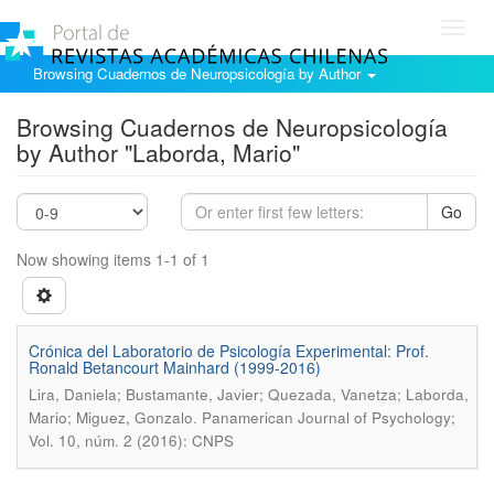
Toggl
navig
Browsing Cuadernos de Neuropsicología by Author
Browsing Cuadernos de Neuropsicología
by Author "Laborda, Mario"
Go
Now showing items 1-1 of 1
Crónica del Laboratorio de Psicología Experimental: Prof.
Ronald Betancourt Mainhard (1999-2016)
Lira, Daniela; Bustamante, Javier; Quezada, Vanetza; Laborda,
.
Mario; Miguez, Gonzalo
Panamerican Journal of Psychology;
Vol. 10, núm. 2 (2016): CNPS