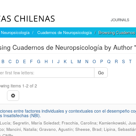
JOURNALS
Neuropsicología
Cuadernos de Neuropsicología
Browsing Cuadernos 
ing Cuadernos de Neuropsicología by Author "
B
C
D
E
F
G
H
I
J
K
L
M
N
O
P
Q
R
S
T
Go
wing items 1-2 of 2
ciones entre factores individuales y contextuales con el desempeño c
s Insatisfechas (NBI).
 Lucía; Segretin, María Soledad; Fracchia, Carolina; Kamienkowski, Juan
co; Mancini, Natalia; Gravano, Agustín; Sheese, Brad; Lipina, Sebastiá
): CNPs