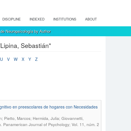
DISCIPLINE
INDEXED
INSTITUTIONS
ABOUT
de Neuropsicología by Author
Lipina, Sebastián"
U
V
W
X
Y
Z
ognitivo en preescolares de hogares con Necesidades
; Pietto, Marcos; Hermida, Julia; Giovannetti,
.
n
Panamerican Journal of Psychology; Vol. 11, núm. 2