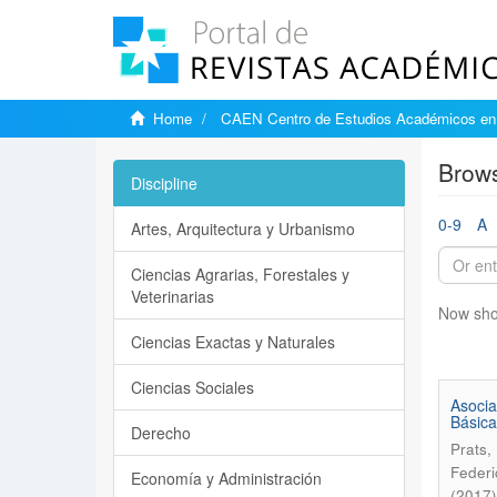
Home
CAEN Centro de Estudios Académicos en 
Brows
Discipline
0-9
A
Artes, Arquitectura y Urbanismo
Ciencias Agrarias, Forestales y
Veterinarias
Now sho
Ciencias Exactas y Naturales
Ciencias Sociales
Asocia
Básica
Derecho
Prats,
Federi
Economía y Administración
(2017