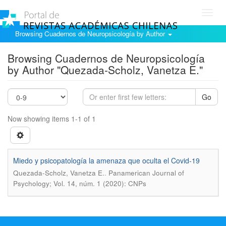
Toggl
navig
Browsing Cuadernos de Neuropsicología by Author
Browsing Cuadernos de Neuropsicología
by Author "Quezada-Scholz, Vanetza E."
Go
Now showing items 1-1 of 1
Miedo y psicopatología la amenaza que oculta el Covid-19
.
Quezada-Scholz, Vanetza E.
Panamerican Journal of
Psychology; Vol. 14, núm. 1 (2020): CNPs