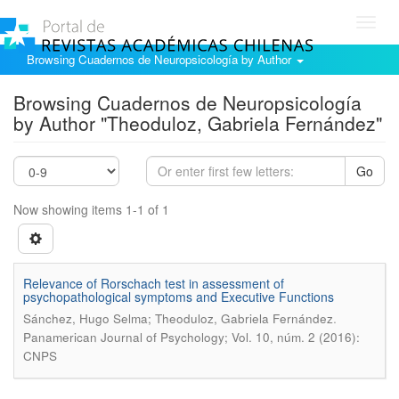
Toggl
navig
Browsing Cuadernos de Neuropsicología by Author
Browsing Cuadernos de Neuropsicología
by Author "Theoduloz, Gabriela Fernández"
Go
Now showing items 1-1 of 1
Relevance of Rorschach test in assessment of
psychopathological symptoms and Executive Functions
.
Sánchez, Hugo Selma; Theoduloz, Gabriela Fernández
Panamerican Journal of Psychology; Vol. 10, núm. 2 (2016):
CNPS