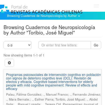
Toggl
navig
Browsing Cuadernos de Neuropsicología by Author
Browsing Cuadernos de Neuropsicología
by Author "Toribio, José Miguel"
Go
Now showing items 1-1 of 1
Programas psicosociales de intervención cognitiva en población
con signos de deterioro cognitivo leve (DCL): Revisión de
efectos y eficacia. Cognitive based interventions for elderly
people with mild cognitive impairement: Review of effects and
efficacy
Palau, Fátima González; ., Manuel Franco; ., Fernando Jiménez;
., Mara Bernate.; ., Esther Parra; Toribio, José Miguel; ., Abdel
.
Solis; ., Raquel Losada; ., Teresa Cid
Panamerican Journal of