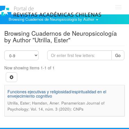
Toggl
navig
Browsing Cuadernos de Neuropsicología by Author
Browsing Cuadernos de Neuropsicología
by Author "Utrilla, Ester"
Go
Now showing items 1-1 of 1
Funciones ejecutivas y religiosidad/espiritualidad en el
envejecimiento cognitivo
.
Utrilla, Ester; Hamdan, Amer
Panamerican Journal of
Psychology; Vol. 14, núm. 3 (2020): CNPs