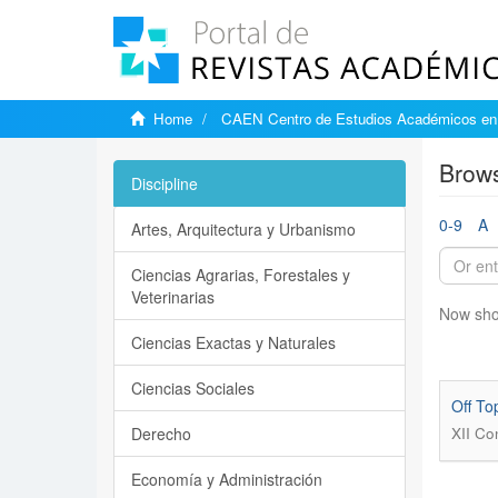
Home
CAEN Centro de Estudios Académicos en 
Brows
Discipline
0-9
A
Artes, Arquitectura y Urbanismo
Ciencias Agrarias, Forestales y
Veterinarias
Now sho
Ciencias Exactas y Naturales
Ciencias Sociales
Off To
Derecho
XII C
Economía y Administración