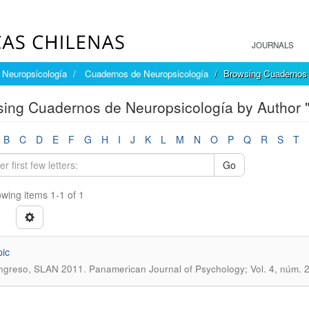
JOURNALS
Neuropsicología
Cuadernos de Neuropsicología
Browsing Cuadernos 
ing Cuadernos de Neuropsicología by Author 
B
C
D
E
F
G
H
I
J
K
L
M
N
O
P
Q
R
S
T
Go
wing items 1-1 of 1
pic
.
ongreso, SLAN 2011
Panamerican Journal of Psychology; Vol. 4, núm. 