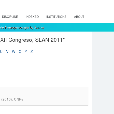
DISCIPLINE
INDEXED
INSTITUTIONS
ABOUT
de Neuropsicología by Author
"XII Congreso, SLAN 2011"
U
V
W
X
Y
Z
2 (2010): CNPs