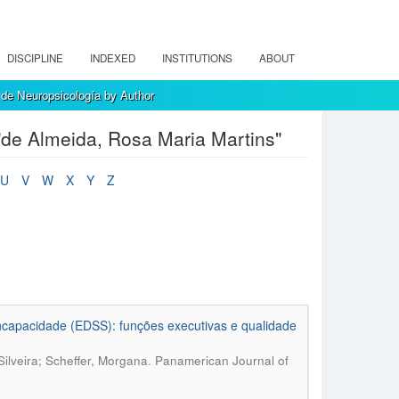
DISCIPLINE
INDEXED
INSTITUTIONS
ABOUT
de Neuropsicología by Author
de Almeida, Rosa Maria Martins"
U
V
W
X
Y
Z
Incapacidade (EDSS): funções executivas e qualidade
.
ilveira; Scheffer, Morgana
Panamerican Journal of