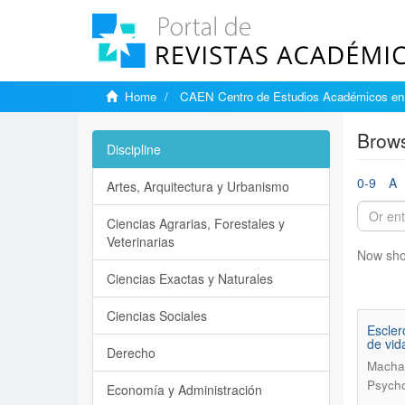
Home
CAEN Centro de Estudios Académicos en 
Brows
Discipline
0-9
A
Artes, Arquitectura y Urbanismo
Ciencias Agrarias, Forestales y
Veterinarias
Now sho
Ciencias Exactas y Naturales
Ciencias Sociales
Escler
de vid
Derecho
Machad
Psycho
Economía y Administración