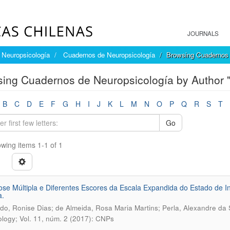
JOURNALS
Neuropsicología
Cuadernos de Neuropsicología
Browsing Cuadernos 
ing Cuadernos de Neuropsicología by Author "
B
C
D
E
F
G
H
I
J
K
L
M
N
O
P
Q
R
S
T
Go
wing items 1-1 of 1
ose Múltipla e Diferentes Escores da Escala Expandida do Estado de 
a.
o, Ronise Dias; de Almeida, Rosa Maria Martins; Perla, Alexandre da S
logy; Vol. 11, núm. 2 (2017): CNPs