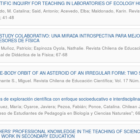
TIFIC INQUIRY FOR TEACHING IN LABORATORIES OF ECOLOGY 
.
o, M. Catalina; Said, Antonio; Acevedo, Elba; Maldonado, Karin
Revis
; 41-48
STUDY COLABORATIVO: UNA MIRADA INTROSPECTIVA PARA MEJO
SORES DE FÍSICA
.
 Muñoz, Patricio; Espinoza Oyola, Nathalie
Revista Chilena de Educació
al de Didáctica de la Física; 67-68
E-BODY ORBIT OF AN ASTEROID OF AN IRREGULAR FORM: TWO 
.
ante S., Miguel
Revista Chilena de Educación Científica; Vol. 17 Núm.
es de exploración científica con enfoque socioeducativo e interdisciplin
.
uez, María; Oyarce, Javiera; Pezoa, Fabián; Ponce, Catalina
Chilean J
so de Estudiantes de Pedagogía en Biología y Ciencias Naturales"; 6
ERS' PROFESSIONAL KNOWLEDGE IN THE TEACHING OF SCIENC
R WORK IN SECONDARY EDUCATION