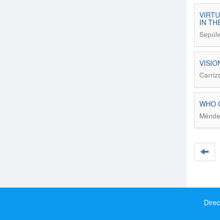
VIRTU
IN TH
Sepúlv
VISIO
Carriz
WHO C
Méndez
Direc