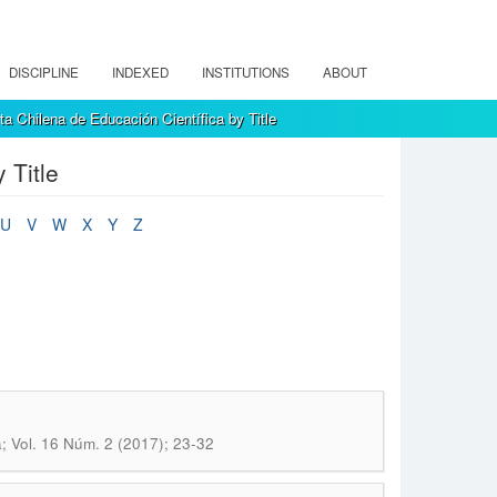
DISCIPLINE
INDEXED
INSTITUTIONS
ABOUT
a Chilena de Educación Científica by Title
 Title
U
V
W
X
Y
Z
; Vol. 16 Núm. 2 (2017); 23-32