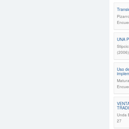
Transi
Pizarr
Encuen
UNA P
Stipci
(2006)
Uso de
implem
Matura
Encuen
VENTA
TRADI
Unda B
27