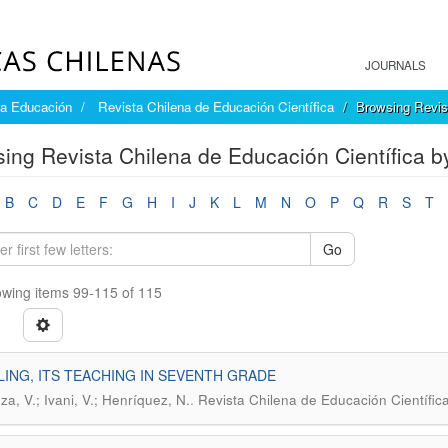
JOURNALS
la Educación
Revista Chilena de Educación Científica
Browsing Revist
ing Revista Chilena de Educación Científica by
B
C
D
E
F
G
H
I
J
K
L
M
N
O
P
Q
R
S
T
Go
wing items 99-115 of 115
ING, ITS TEACHING IN SEVENTH GRADE
.
za, V.; Ivani, V.; Henríquez, N.
Revista Chilena de Educación Científica