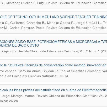
.
., Cristóbal; Cuellar F., Luigi
Revista Chilena de Educación Científica
OLE OF TECHNOLOGY IN MATH AND SCIENCE TEACHER TRAININ
bia C., Guillermo; Carvacho B., Mariela; Gaona P., Jorge; Urzúa LL., T
.
ez M., Carlos; Ramírez, Paola
Revista Chilena de Educación Científica
ACIONES ÁCIDO-BASE: POTENCIOMETRICAS A MICROESCALA TO
RENCIA DE BAJO COSTO
.
 Alejandro
Revista Chilena de Educación Científica; Vol. 2 Núm. 1 (20
o la naturaleza: técnicas de conservación como método innovador en 
.
me Zepeda, Carolina Anaïs
Chilean Journal of Scientific Education; Vo
gía en Biología y Ciencias Naturales"; 70-74
o con las ideas previas del estudiantado en el área de Electromagnetism
.
 Jorge; Moraga, Matías
Revista Chilena de Educación Científica; Vol. 
Física; 26-28