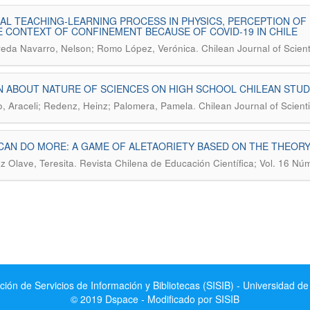
AL TEACHING-LEARNING PROCESS IN PHYSICS, PERCEPTION O
E CONTEXT OF CONFINEMENT BECAUSE OF COVID-19 IN CHILE
.
eda Navarro, Nelson; Romo López, Verónica
Chilean Journal of Scient
N ABOUT NATURE OF SCIENCES ON HIGH SCHOOL CHILEAN STU
.
o, Araceli; Redenz, Heinz; Palomera, Pamela
Chilean Journal of Scienti
AN DO MORE: A GAME OF ALETAORIETY BASED ON THE THEORY 
.
 Olave, Teresita
Revista Chilena de Educación Científica; Vol. 16 Nú
ción de Servicios de Información y Bibliotecas (SISIB) - Universidad de
© 2019 Dspace - Modificado por SISIB