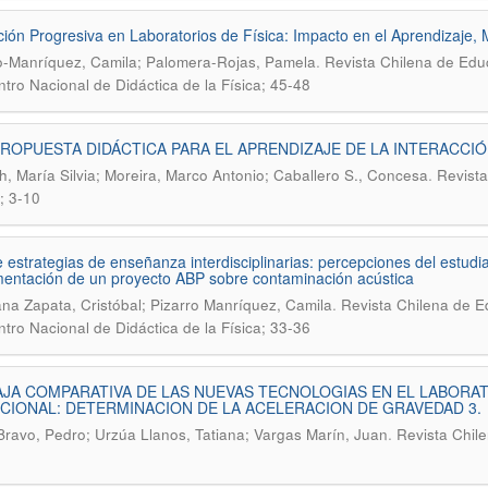
ción Progresiva en Laboratorios de Física: Impacto en el Aprendizaje, 
.
o-Manríquez, Camila; Palomera-Rojas, Pamela
Revista Chilena de Educ
tro Nacional de Didáctica de la Física; 45-48
ROPUESTA DIDÁCTICA PARA EL APRENDIZAJE DE LA INTERACCIÓ
.
ch, María Silvia; Moreira, Marco Antonio; Caballero S., Concesa
Revista
; 3-10
 estrategias de enseñanza interdisciplinarias: percepciones del estudia
entación de un proyecto ABP sobre contaminación acústica
.
na Zapata, Cristóbal; Pizarro Manríquez, Camila
Revista Chilena de Ed
tro Nacional de Didáctica de la Física; 33-36
JA COMPARATIVA DE LAS NUEVAS TECNOLOGIAS EN EL LABORAT
CIONAL: DETERMINACION DE LA ACELERACION DE GRAVEDAD 3.
.
ravo, Pedro; Urzúa Llanos, Tatiana; Vargas Marín, Juan
Revista Chile