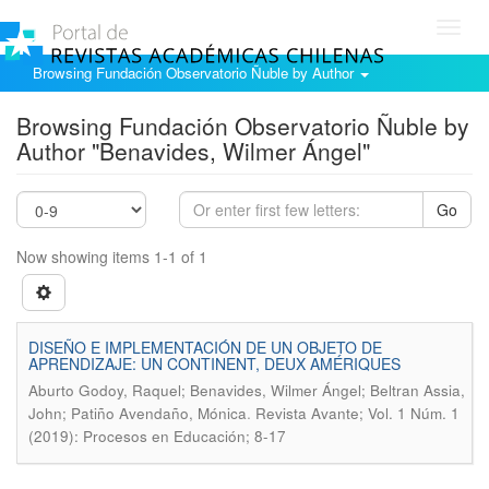
Toggl
navig
Browsing Fundación Observatorio Ñuble by Author
Browsing Fundación Observatorio Ñuble by
Author "Benavides, Wilmer Ángel"
Go
Now showing items 1-1 of 1
DISEÑO E IMPLEMENTACIÓN DE UN OBJETO DE
APRENDIZAJE: UN CONTINENT, DEUX AMÉRIQUES
Aburto Godoy, Raquel; Benavides, Wilmer Ángel; Beltran Assia,
.
John; Patiño Avendaño, Mónica
Revista Avante; Vol. 1 Núm. 1
(2019): Procesos en Educación; 8-17