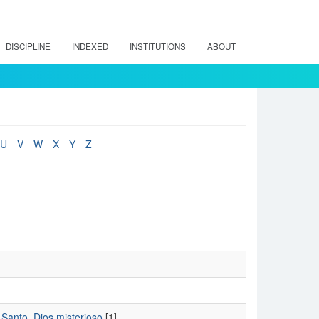
DISCIPLINE
INDEXED
INSTITUTIONS
ABOUT
U
V
W
X
Y
Z
 Santo, Dios misterioso
[1]