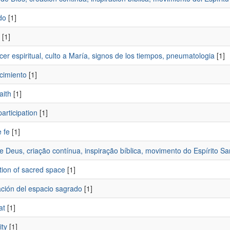
do
[1]
[1]
er espiritual, culto a María, signos de los tiempos, pneumatologia
[1]
cimiento
[1]
aith
[1]
participation
[1]
 fe
[1]
 Deus, criação contínua, inspiração bíblica, movimento do Espírito Sa
tion of sacred space
[1]
ción del espacio sagrado
[1]
at
[1]
ity
[1]