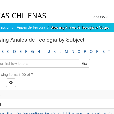
JOURNALS
cepción
Anales de Teología
Browsing Anales de Teología by Subject
ing Anales de Teología by Subject
B
C
D
E
F
G
H
I
J
K
L
M
N
O
P
Q
R
S
T
Go
wing items 1-20 of 71
t
]
de Dios, creación continua, inspiración bíblica, movimiento del Espíritu