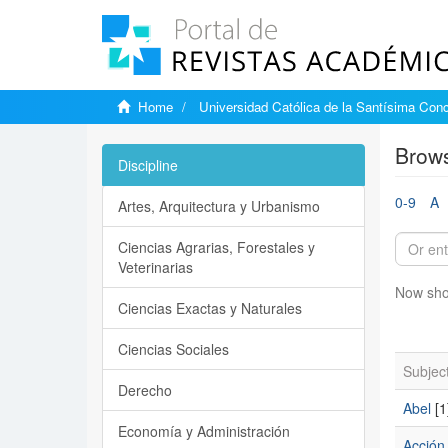
Home
Universidad Católica de la Santísima Con
Brows
Discipline
0-9
A
Artes, Arquitectura y Urbanismo
Ciencias Agrarias, Forestales y
Veterinarias
Now sho
Ciencias Exactas y Naturales
Ciencias Sociales
Subjec
Derecho
Abel
[1
Economía y Administración
Acción 