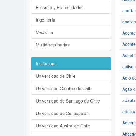
Filosofía y Humanidades
acolita
Ingeniería
acolyte
Medicina
Acontec
Aconte
Multidisciplinarias
Act of f
Institutions
active 
Universidad de Chile
Acto de
Universidad Católica de Chile
Ação de
adapta
Universidad de Santiago de Chile
adecua
Universidad de Concepción
Adveni
Universidad Austral de Chile
Affectiv