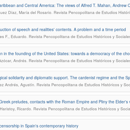
ribbean and Central America: The views of Alfred T. Mahan, Andrew C
.
uez Díaz, María del Rosario
Revista Pencopolitana de Estudios Histór
uction of speech and realities' contents. A problem and a time period
.
es F., Eduardo
Revista Pencopolitana de Estudios Históricos y Sociale
on in the founding of the United States: towards a democracy of the ch
.
Azócar, Andrés
Revista Pencopolitana de Estudios Históricos y Sociale
gical solidarity and diplomatic support. The cardenist regime and the S
.
z Andrés, Agustín
Revista Pencopolitana de Estudios Históricos y Soc
 Greek preludes, contacts with the Roman Empire and Pliny the Elder's 
.
Haristoy, Ricardo
Revista Pencopolitana de Estudios Históricos y Soci
censorship in Spain's contemporary history