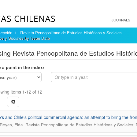
JOURNALS
cepción
Revista Pencopolitana de Estudios Históricos y Sociales
os y Sociales by Issue Date
ing Revista Pencopolitana de Estudios Históri
 a point in the index:
wing items 1-12 of 12
's and Chile's political-commercial agenda: an attempt to bring the fro
.
Reyes, Elda
Revista Pencopolitana de Estudios Históricos y Sociales;