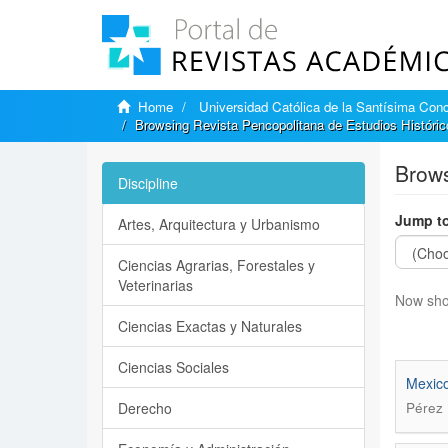
Home
Universidad Católica de la Santísima Con
Browsing Revista Pencopolitana de Estudios Históric
Brows
Discipline
Jump to
Artes, Arquitectura y Urbanismo
Ciencias Agrarias, Forestales y
Veterinarias
Now sho
Ciencias Exactas y Naturales
Ciencias Sociales
Mexico
Derecho
Pérez 