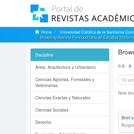
Home
Universidad Católica de la Santísima Con
Browsing Revista Pencopolitana de Estudios Histórico
Brows
Discipline
0-9
A
Artes, Arquitectura y Urbanismo
Ciencias Agrarias, Forestales y
Veterinarias
Now sho
Ciencias Exactas y Naturales
Ciencias Sociales
Brief 
Derecho
Burgos