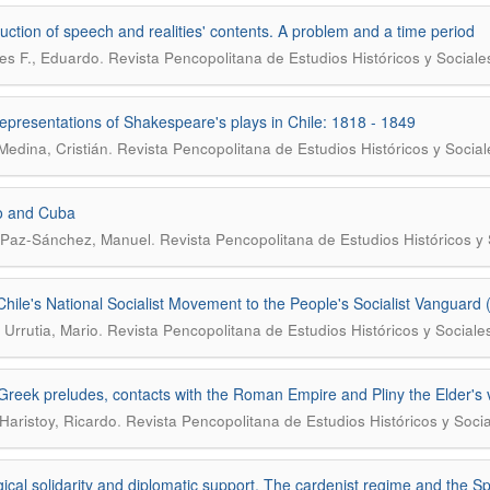
uction of speech and realities' contents. A problem and a time period
.
es F., Eduardo
Revista Pencopolitana de Estudios Históricos y Sociale
representations of Shakespeare's plays in Chile: 1818 - 1849
.
Medina, Cristián
Revista Pencopolitana de Estudios Históricos y Social
o and Cuba
.
 Paz-Sánchez, Manuel
Revista Pencopolitana de Estudios Históricos y 
hile's National Socialist Movement to the People's Socialist Vanguard
.
 Urrutia, Mario
Revista Pencopolitana de Estudios Históricos y Sociale
 Greek preludes, contacts with the Roman Empire and Pliny the Elder's 
.
Haristoy, Ricardo
Revista Pencopolitana de Estudios Históricos y Soci
gical solidarity and diplomatic support. The cardenist regime and the S