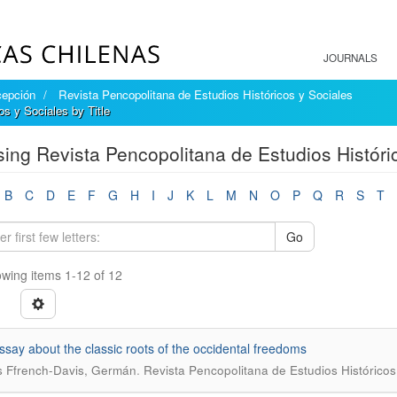
JOURNALS
cepción
Revista Pencopolitana de Estudios Históricos y Sociales
s y Sociales by Title
ing Revista Pencopolitana de Estudios Históric
B
C
D
E
F
G
H
I
J
K
L
M
N
O
P
Q
R
S
T
Go
wing items 1-12 of 12
essay about the classic roots of the occidental freedoms
.
 Ffrench-Davis, Germán
Revista Pencopolitana de Estudios Históricos