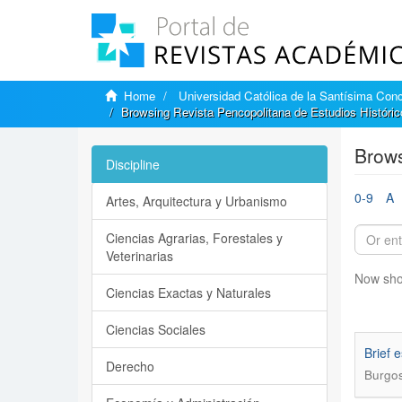
Home
Universidad Católica de la Santísima Con
Browsing Revista Pencopolitana de Estudios Histórico
Brows
Discipline
0-9
A
Artes, Arquitectura y Urbanismo
Ciencias Agrarias, Forestales y
Veterinarias
Now sho
Ciencias Exactas y Naturales
Ciencias Sociales
Brief 
Derecho
Burgos