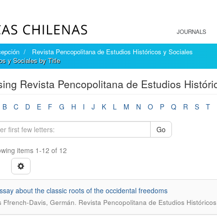
JOURNALS
cepción
Revista Pencopolitana de Estudios Históricos y Sociales
s y Sociales by Title
ing Revista Pencopolitana de Estudios Históric
B
C
D
E
F
G
H
I
J
K
L
M
N
O
P
Q
R
S
T
Go
wing items 1-12 of 12
essay about the classic roots of the occidental freedoms
.
 Ffrench-Davis, Germán
Revista Pencopolitana de Estudios Históricos