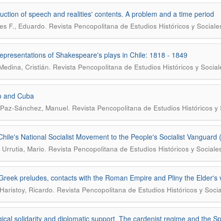
uction of speech and realities' contents. A problem and a time period
.
es F., Eduardo
Revista Pencopolitana de Estudios Históricos y Sociale
representations of Shakespeare's plays in Chile: 1818 - 1849
.
Medina, Cristián
Revista Pencopolitana de Estudios Históricos y Social
o and Cuba
.
 Paz-Sánchez, Manuel
Revista Pencopolitana de Estudios Históricos y 
hile's National Socialist Movement to the People's Socialist Vanguard
.
 Urrutia, Mario
Revista Pencopolitana de Estudios Históricos y Sociale
 Greek preludes, contacts with the Roman Empire and Pliny the Elder's 
.
Haristoy, Ricardo
Revista Pencopolitana de Estudios Históricos y Soci
gical solidarity and diplomatic support. The cardenist regime and the S