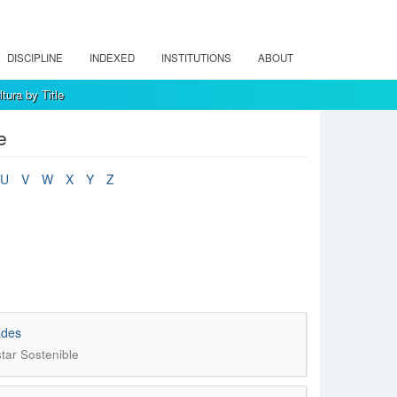
DISCIPLINE
INDEXED
INSTITUTIONS
ABOUT
tura by Title
e
U
V
W
X
Y
Z
ades
tar Sostenible