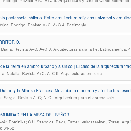
.
r, Rodrigo
Revista A+C; A+C 5. Arquitectura y Diseño Contemporáneo
plo pentecostal chileno. Entre arquitectura religiosa universal y arquite
.
Rojas, Rodrigo
Revista A+C; A+C 4. Patrimonio
RRITORIO.
.
 Diana
Revista A+C; A+C 9. Arquitecturas para la Fe. Latinoamérica; 
 de la tierra en ámbito urbano y sísmico | El caso de la arquitectura tra
.
ra, Natalia
Revista A+C; A+C 8. Arquitecturas en tierra
 Duhart y la Alianza Francesa Movimiento moderno y arquitectura escol
.
r, Sergio
Revista A+C; A+C . Arquitectura para el aprendizaje
MUNIDAD EN LA MESA DEL SEÑOR.
.
vér, Dominika; Gál, Szabolcs; Baku, Eszter; Vukoszávlyev, Zorán
Arqui
; 34-62