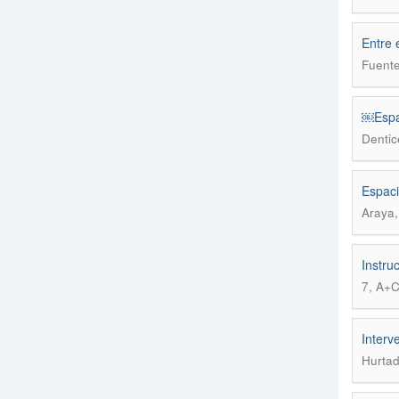
Entre 
Fuente
￼Espac
Dentic
Espaci
Araya,
Instru
7, A+
Interv
Hurtad