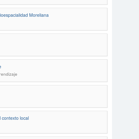
cioespacialidad Moreliana
e
rendizaje
 contexto local