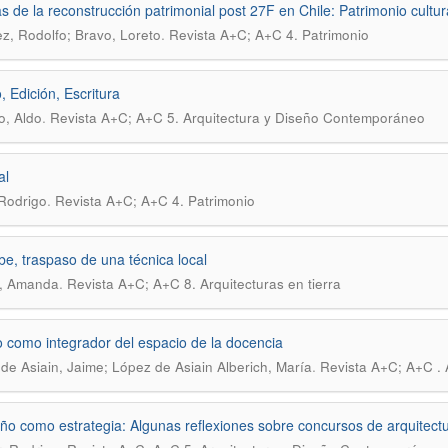
s de la reconstrucción patrimonial post 27F en Chile: Patrimonio cultura
.
z, Rodolfo; Bravo, Loreto
Revista A+C; A+C 4. Patrimonio
, Edición, Escritura
.
o, Aldo
Revista A+C; A+C 5. Arquitectura y Diseño Contemporáneo
al
.
 Rodrigo
Revista A+C; A+C 4. Patrimonio
be, traspaso de una técnica local
.
a, Amanda
Revista A+C; A+C 8. Arquitecturas en tierra
io como integrador del espacio de la docencia
.
de Asiain, Jaime; López de Asiain Alberich, María
Revista A+C; A+C . 
eño como estrategia: Algunas reflexiones sobre concursos de arquitect