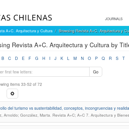
JOURNALS
sta A+C. Arquitectura y Cultura
Browsing Revista A+C. Arquitectura y Cul
ing Revista A+C. Arquitectura y Cultura by Titl
B
C
D
E
F
G
H
I
J
K
L
M
N
O
P
Q
R
S
T
Go
wing items 33-52 of 72
ollo del turismo vs sustentabilidad, conceptos, incongruencias y realid
.
z, Arnoldo; González, Marta
Revista A+C; A+C 7. Arquitectura y Bienes