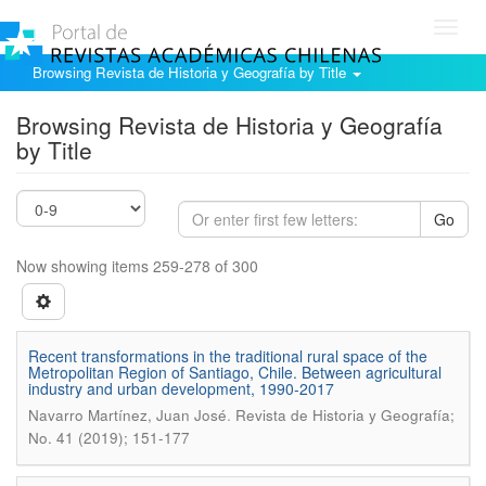
Toggl
navig
Browsing Revista de Historia y Geografía by Title
Browsing Revista de Historia y Geografía
by Title
Go
Now showing items 259-278 of 300
Recent transformations in the traditional rural space of the
Metropolitan Region of Santiago, Chile. Between agricultural
industry and urban development, 1990-2017
.
Navarro Martí­nez, Juan José
Revista de Historia y Geografí­a;
No. 41 (2019); 151-177