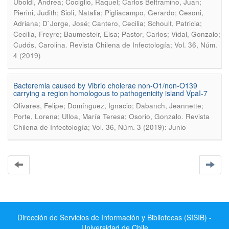
Uboldi, Andrea; Cociglio, Raquel; Carlos Beltramino, Juan;
Pierini, Judith; Sioli, Natalia; Pigliacampo, Gerardo; Cesoni,
Adriana; D`Jorge, José; Cantero, Cecilia; Schoult, Patricia;
Cecilia, Freyre; Baumesteir, Elsa; Pastor, Carlos; Vidal, Gonzalo;
.
Cudós, Carolina
Revista Chilena de Infectología; Vol. 36, Núm.
4 (2019)
Bacteremia caused by Vibrio cholerae non-O1/non-O139
carrying a region homologous to pathogenicity island VpaI-7
Olivares, Felipe; Domínguez, Ignacio; Dabanch, Jeannette;
.
Porte, Lorena; Ulloa, María Teresa; Osorio, Gonzalo
Revista
Chilena de Infectología; Vol. 36, Núm. 3 (2019): Junio
Dirección de Servicios de Información y Bibliotecas (SISIB) -
Universidad de Chile