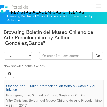
Toggl
navig
Browsing Boletín del Museo Chileno de Arte Precolombino by
Author
Browsing Boletín del Museo Chileno de
Arte Precolombino by Author
"González,Carlos"
Go
Now showing items 1-2 of 2
Qhapaq Nan I, Taller Internacional en torno al Sistema Vial
Inkaico
Berenguer,José; González,Carlos; Sanhueza,Cecilia;
.
Vitry,Christian
Boletín del Museo Chileno de Arte Precolombino
v.22 n.1 2017