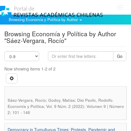
Toggl
navig
Browsing Economía y Política by Author
Browsing Economía y Política by Author
"Sáez-Vergara, Rocío"
Go
Now showing items 1-2 of 2
.
Sáez-Vergara, Rocío; Godoy, Matías; Disi Pavlic, Rodolfo
Economía y Política; Vol. 9 Núm. 2 (2022): Volumen 9 | Número
2; 101 - 146
Democracy in Tumultuous Times: Protests, Pandemic and