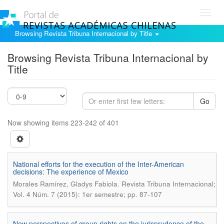
Toggl
navig
Browsing Revista Tribuna Internacional by Title
Browsing Revista Tribuna Internacional by
Title
Go
Now showing items 223-242 of 401
National efforts for the execution of the Inter-American
decisions: The experience of Mexico
.
Morales Ramírez, Gladys Fabiola
Revista Tribuna Internacional;
Vol. 4 Núm. 7 (2015): 1er semestre; pp. 87-107
New perspectives of group rights on the jurisprudence of the