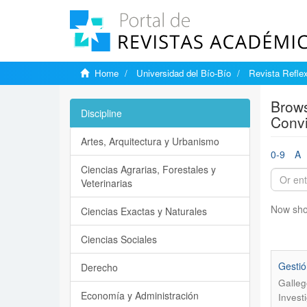
Home
Universidad del Bío-Bío
Revista Reflex
Brows
Discipline
Convi
Artes, Arquitectura y Urbanismo
0-9
A
Ciencias Agrarias, Forestales y
Veterinarias
Now sho
Ciencias Exactas y Naturales
Ciencias Sociales
Gestió
Derecho
Galleg
Economía y Administración
Invest