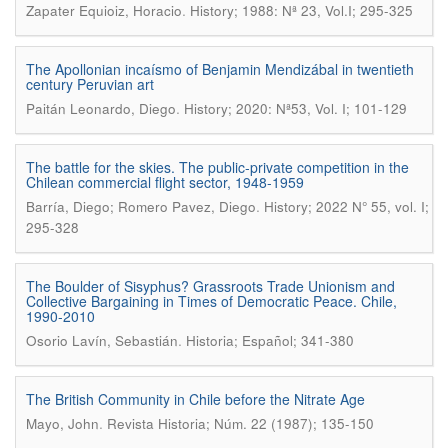
.
Zapater Equioiz, Horacio
History; 1988: Nª 23, Vol.I; 295-325
The Apollonian incaísmo of Benjamin Mendizábal in twentieth
century Peruvian art
.
Paitán Leonardo, Diego
History; 2020: Nª53, Vol. I; 101-129
The battle for the skies. The public-private competition in the
Chilean commercial flight sector, 1948-1959
.
Barría, Diego; Romero Pavez, Diego
History; 2022 N° 55, vol. I;
295-328
The Boulder of Sisyphus? Grassroots Trade Unionism and
Collective Bargaining in Times of Democratic Peace. Chile,
1990-2010
.
Osorio Lavín, Sebastián
Historia; Español; 341-380
The British Community in Chile before the Nitrate Age
.
Mayo, John
Revista Historia; Núm. 22 (1987); 135-150