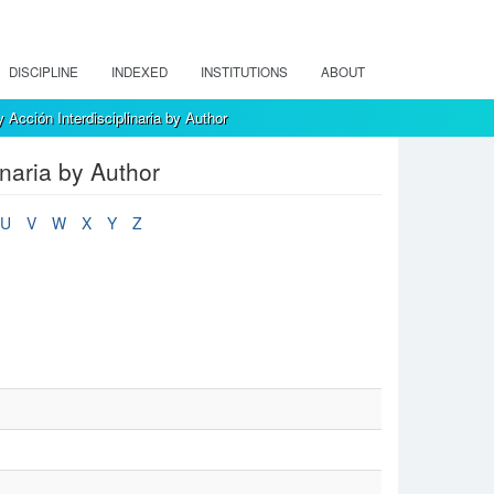
DISCIPLINE
INDEXED
INSTITUTIONS
ABOUT
Acción Interdisciplinaria by Author
naria by Author
U
V
W
X
Y
Z