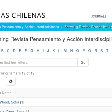
JOURNALS
 Pensamiento y Acción Interdisciplinaria
Browsing Revista Pensamiento y 
ing Revista Pensamiento y Acción Interdiscipli
B
C
D
E
F
G
H
I
J
K
L
M
N
O
P
Q
R
S
T
Go
wing items 1-19 of 19
s Name
 Wood, Sofía
[1]
ete Cano, Juan
[1]