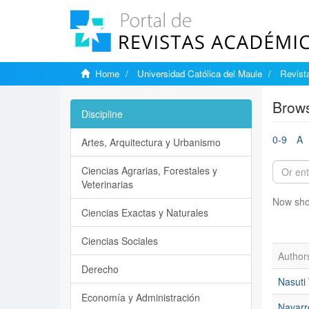
Home
Universidad Católica del Maule
Revista
Brows
Discipline
0-9
A
Artes, Arquitectura y Urbanismo
Ciencias Agrarias, Forestales y
Veterinarias
Now sho
Ciencias Exactas y Naturales
Ciencias Sociales
Author
Derecho
Nasuti
Economía y Administración
Navarr