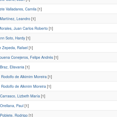
ete Valladares, Camila
[1]
Martínez, Leandro
[1]
Morales, Juan Carlos Roberto
[1]
n Soto, Hardy
[1]
e Zepeda, Rafael
[1]
uena Conejeros, Felipe Andrés
[1]
Braz, Elisvania
[1]
 Rodolfo de Alkimim Moreira
[1]
 Rodolfo de Alkmim Moreira
[1]
Carrasco, Lizbeth María
[1]
Orellana, Paul
[1]
Poblete, Rodrigo
[1]