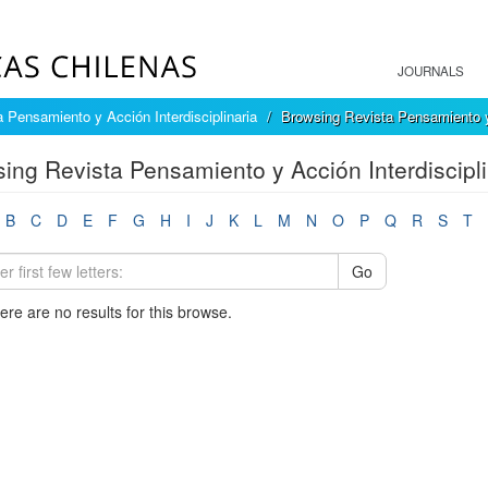
JOURNALS
 Pensamiento y Acción Interdisciplinaria
Browsing Revista Pensamiento y 
ing Revista Pensamiento y Acción Interdiscipli
B
C
D
E
F
G
H
I
J
K
L
M
N
O
P
Q
R
S
T
Go
here are no results for this browse.