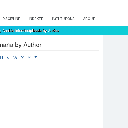
DISCIPLINE
INDEXED
INSTITUTIONS
ABOUT
Acción Interdisciplinaria by Author
naria by Author
U
V
W
X
Y
Z