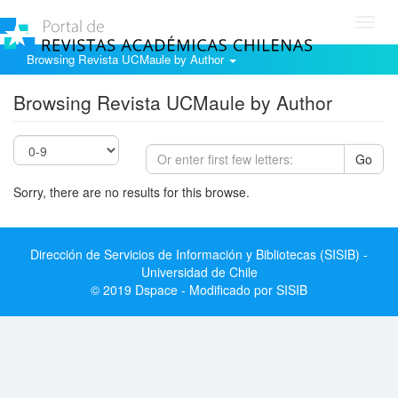
Toggl
navig
Browsing Revista UCMaule by Author
Browsing Revista UCMaule by Author
Go
Sorry, there are no results for this browse.
Dirección de Servicios de Información y Bibliotecas (SISIB) -
Universidad de Chile
© 2019 Dspace - Modificado por SISIB