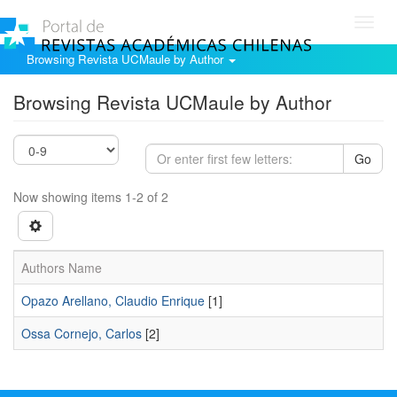
Toggl
navig
Browsing Revista UCMaule by Author
Browsing Revista UCMaule by Author
Go
Now showing items 1-2 of 2
Authors Name
Opazo Arellano, Claudio Enrique
[1]
Ossa Cornejo, Carlos
[2]