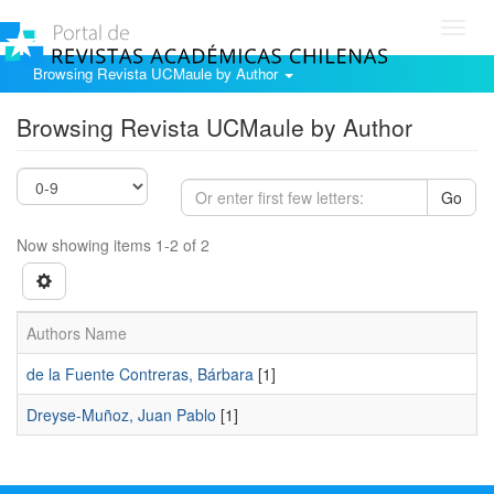
Toggl
navig
Browsing Revista UCMaule by Author
Browsing Revista UCMaule by Author
Go
Now showing items 1-2 of 2
Authors Name
de la Fuente Contreras, Bárbara
[1]
Dreyse-Muñoz, Juan Pablo
[1]