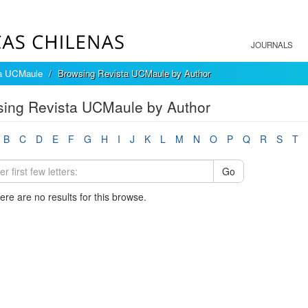
JOURNALS
a UCMaule
Browsing Revista UCMaule by Author
ing Revista UCMaule by Author
B
C
D
E
F
G
H
I
J
K
L
M
N
O
P
Q
R
S
T
Go
here are no results for this browse.