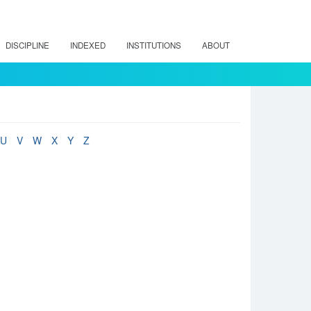
DISCIPLINE
INDEXED
INSTITUTIONS
ABOUT
U
V
W
X
Y
Z